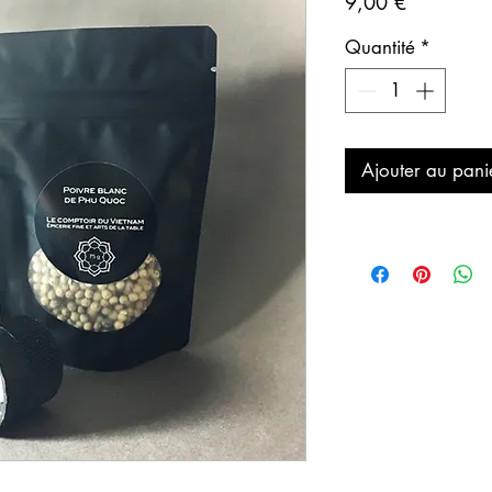
Prix
9,00 €
Quantité
*
Ajouter au pani