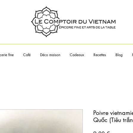
Touchez les articles pour en sa
plus
cerie fine
Café
Déco maison
Cadeaux
Recettes
Blog
Poivre vietnami
Quốc (Tiêu trắ