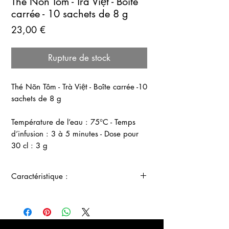
Thé Nõn Tôm - Trà Việt - Boîte
carrée - 10 sachets de 8 g
Prix
23,00 €
Rupture de stock
Thé Nõn Tôm - Trà Việt - Boîte carrée -10
sachets de 8 g
Température de l’eau : 75°C - Temps
d’infusion : 3 à 5 minutes - Dose pour
30 cl : 3 g
Caractéristique :
Ce thé vert prémium frais et floral est
connu sous le nom de « thé bouclé en
forme de tête de crevette » car les fines
feuilles se recourbent après la