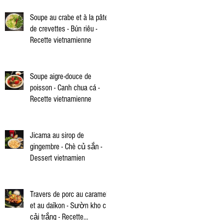
Soupe au crabe et à la pâte
de crevettes - Bún riêu -
Recette vietnamienne
Soupe aigre-douce de
poisson - Canh chua cá -
Recette vietnamienne
Jicama au sirop de
gingembre - Chè củ sắn -
Dessert vietnamien
Travers de porc au caramel
et au daïkon - Sườn kho củ
cải trắng - Recette