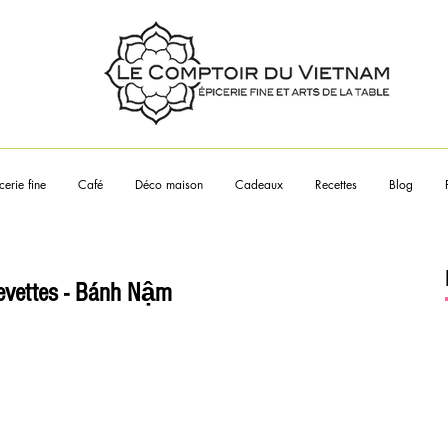
Touchez les articles pour en sa
plus
cerie fine
Café
Déco maison
Cadeaux
Recettes
Blog
revettes - Bánh Nậm