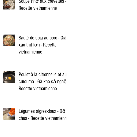
Soupe Phở aux crevettes -
Recette vietnamienne
Sauté de soja au porc - Giá
xào thịt lợn - Recette
vietnamienne
Poulet à la citronnelle et au
curcuma - Gà kho sả nghệ -
Recette vietnamienne
Légumes aigres-doux - Đồ
chua - Recette vietnamienne