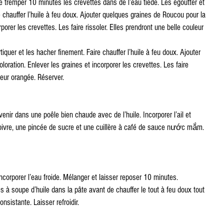
e tremper 10 minutes les crevettes dans de l’eau tiède. Les égoutter et 
e chauffer l’huile à feu doux. Ajouter quelques graines de Roucou pour la 
rporer les crevettes. Les faire rissoler. Elles prendront une belle couleur 
tiquer et les hacher finement. Faire chauffer l’huile à feu doux. Ajouter 
oration. Enlever les graines et incorporer les crevettes. Les faire 
leur orangée. Réserver.
venir dans une poêle bien chaude avec de l’huile. Incorporer l’ail et 
poivre, une pincée de sucre et une cuillère à café de sauce nước mắm. 
incorporer l’eau froide. Mélanger et laisser reposer 10 minutes.
es à soupe d’huile dans la pâte avant de chauffer le tout à feu doux tout 
nsistante. Laisser refroidir.