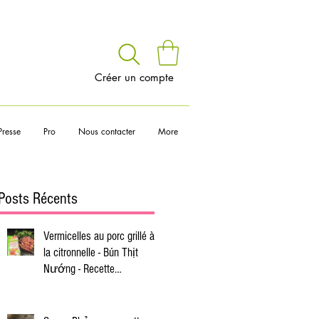
voir
Créer un compte
Presse
Pro
Nous contacter
More
Posts Récents
Vermicelles au porc grillé à
la citronnelle - Bún Thịt
Nướng - Recette
vietnamienne