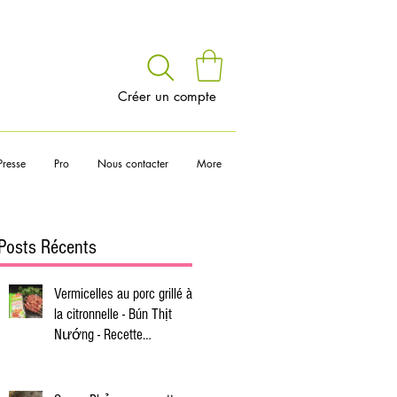
voir
Créer un compte
Presse
Pro
Nous contacter
More
Posts Récents
Vermicelles au porc grillé à
la citronnelle - Bún Thịt
Nướng - Recette
vietnamienne