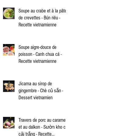
Soupe au crabe et à la pâte
de crevettes - Bún riêu -
Recette vietnamienne
Soupe aigre-douce de
poisson - Canh chua cá -
Recette vietnamienne
Jicama au sirop de
gingembre - Chè củ sắn -
Dessert vietnamien
Travers de porc au caramel
et au daïkon - Sườn kho củ
cải trắng - Recette