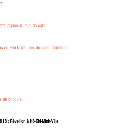
re
fits laquée au miel de café
nc de Phú Quốc noix de cajou torréfiées
s au chocolat
018 : Réveillon à Hô-Chi-Minh-Ville