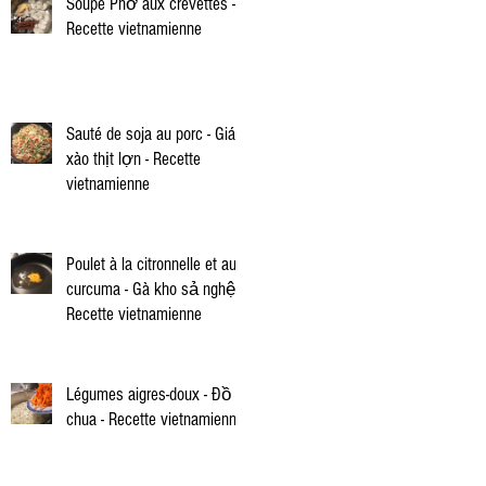
Soupe Phở aux crevettes -
Recette vietnamienne
Sauté de soja au porc - Giá
xào thịt lợn - Recette
vietnamienne
Poulet à la citronnelle et au
curcuma - Gà kho sả nghệ -
Recette vietnamienne
Légumes aigres-doux - Đồ
chua - Recette vietnamienne