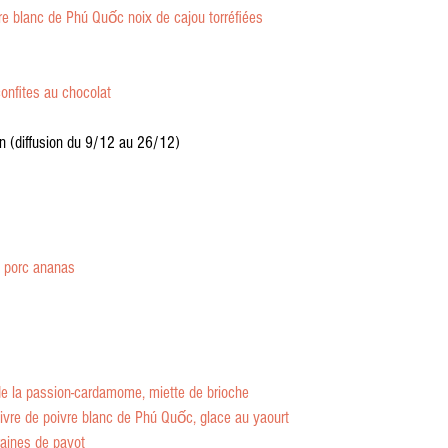
re blanc de Phú Quốc noix de cajou torréfiées
nfites au chocolat
an (diffusion du 9/12 au 26/12)
e porc ananas
s de la passion-cardamome, miette de brioche
vre de poivre blanc de Phú Quốc, glace au yaourt
raines de pavot