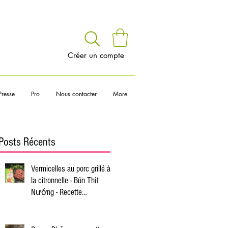
voir
Créer un compte
Presse
Pro
Nous contacter
More
Posts Récents
Vermicelles au porc grillé à
la citronnelle - Bún Thịt
Nướng - Recette
vietnamienne