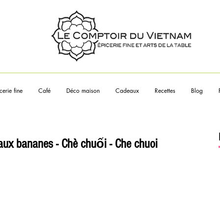
Touchez les articles pour en sa
plus
cerie fine
Café
Déco maison
Cadeaux
Recettes
Blog
 aux bananes - Chè chuối - Che chuoi