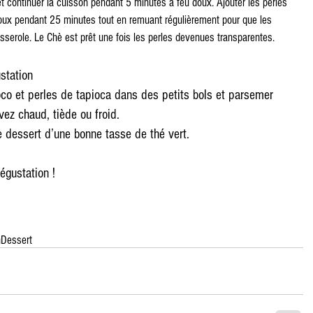
t continuer la cuisson pendant 5 minutes à feu doux. Ajouter les perles 
doux pendant 25 minutes tout en remuant régulièrement pour que les 
asserole. Le Chè est prêt une fois les perles devenues transparentes.
station 
oco et perles de tapioca dans des petits bols et parsemer 
ez chaud, tiède ou froid.
 dessert d’une bonne tasse de thé vert.
égustation !
n
Dessert