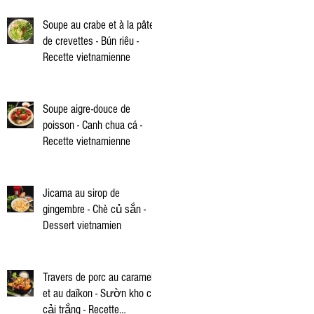
Soupe au crabe et à la pâte
de crevettes - Bún riêu -
Recette vietnamienne
Soupe aigre-douce de
poisson - Canh chua cá -
Recette vietnamienne
Jicama au sirop de
gingembre - Chè củ sắn -
Dessert vietnamien
Travers de porc au caramel
et au daïkon - Sườn kho củ
cải trắng - Recette