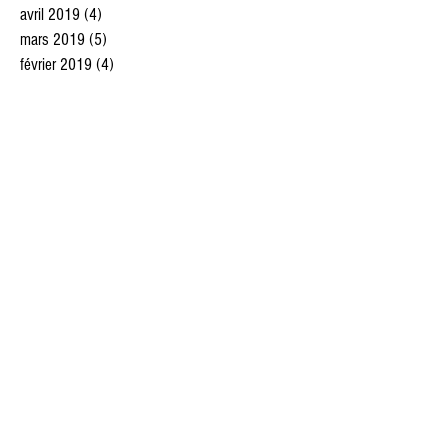
avril 2019
(4)
4 posts
mars 2019
(5)
5 posts
février 2019
(4)
4 posts
janvier 2019
(3)
3 posts
décembre 2018
(3)
3 posts
novembre 2018
(5)
5 posts
octobre 2018
(4)
4 posts
septembre 2018
(2)
2 posts
août 2018
(5)
5 posts
juillet 2018
(6)
6 posts
juin 2018
(5)
5 posts
mai 2018
(4)
4 posts
avril 2018
(4)
4 posts
mars 2018
(1)
1 post
février 2018
(2)
2 posts
janvier 2018
(3)
3 posts
décembre 2017
(12)
12 posts
novembre 2017
(7)
7 posts