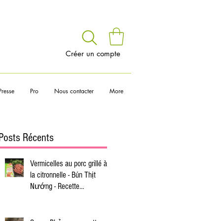
voir
Créer un compte
Presse
Pro
Nous contacter
More
Posts Récents
Vermicelles au porc grillé à
la citronnelle - Bún Thịt
Nướng - Recette
vietnamienne