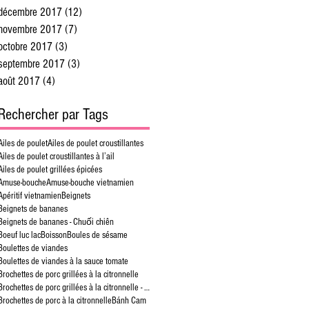
décembre 2017
(12)
12 posts
novembre 2017
(7)
7 posts
octobre 2017
(3)
3 posts
septembre 2017
(3)
3 posts
août 2017
(4)
4 posts
Rechercher par Tags
Ailes de poulet
Ailes de poulet croustillantes
Ailes de poulet croustillantes à l’ail
Ailes de poulet grillées épicées
Amuse-bouche
Amuse-bouche vietnamien
Apéritif vietnamien
Beignets
Beignets de bananes
Beignets de bananes - Chuối chiên
Boeuf luc lac
Boisson
Boules de sésame
Boulettes de viandes
Boulettes de viandes à la sauce tomate
Brochettes de porc grillées à la citronnelle
Brochettes de porc grillées à la citronnelle - Bún Thịt Nướng
Brochettes de porc à la citronnelle
Bánh Cam