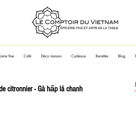
Touchez les articles pour en sa
plus
cerie fine
Café
Déco maison
Cadeaux
Recettes
Blog
 de citronnier - Gà hấp lá chanh