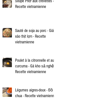
Soupe Phở aux crevettes -
Recette vietnamienne
Sauté de soja au porc - Giá
xào thịt lợn - Recette
vietnamienne
Poulet à la citronnelle et au
curcuma - Gà kho sả nghệ -
Recette vietnamienne
Légumes aigres-doux - Đồ
chua - Recette vietnamienne