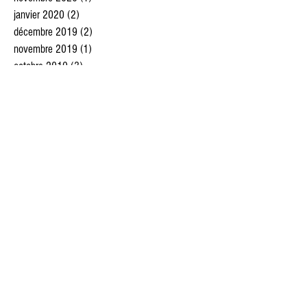
janvier 2020
(2)
2 posts
décembre 2019
(2)
2 posts
novembre 2019
(1)
1 post
octobre 2019
(3)
3 posts
septembre 2019
(4)
4 posts
juillet 2019
(4)
4 posts
juin 2019
(5)
5 posts
mai 2019
(5)
5 posts
avril 2019
(4)
4 posts
mars 2019
(5)
5 posts
février 2019
(4)
4 posts
janvier 2019
(3)
3 posts
décembre 2018
(3)
3 posts
novembre 2018
(5)
5 posts
octobre 2018
(4)
4 posts
septembre 2018
(2)
2 posts
août 2018
(5)
5 posts
juillet 2018
(6)
6 posts