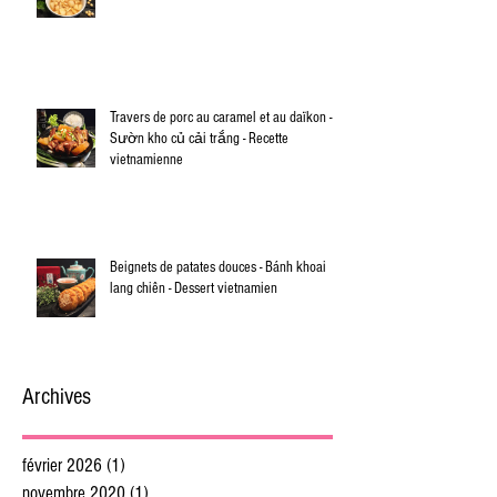
Travers de porc au caramel et au daïkon -
Sườn kho củ cải trắng - Recette
vietnamienne
Beignets de patates douces - Bánh khoai
lang chiên - Dessert vietnamien
Archives
février 2026
(1)
1 post
novembre 2020
(1)
1 post