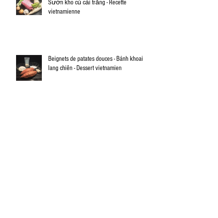
Sườn kho củ cải trắng - Recette
vietnamienne
Beignets de patates douces - Bánh khoai
lang chiên - Dessert vietnamien
Archives
février 2026
(1)
1 post
novembre 2020
(1)
1 post
janvier 2020
(2)
2 posts
décembre 2019
(2)
2 posts
novembre 2019
(1)
1 post
octobre 2019
(3)
3 posts