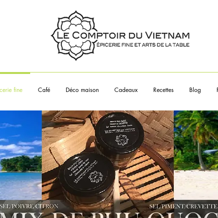
Touchez les articles pour en sa
plus
cerie fine
Café
Déco maison
Cadeaux
Recettes
Blog
___________________
propos