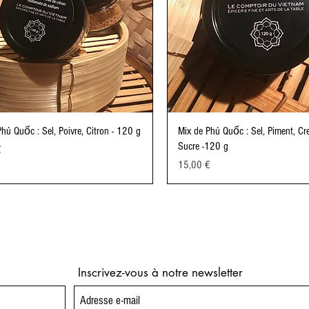
hú Quốc : Sel, Poivre, Citron - 120 g
Mix de Phú Quốc : Sel, Piment, Cre
Sucre -120 g
€
Prix
15,00 €
Inscrivez-vous à notre newsletter