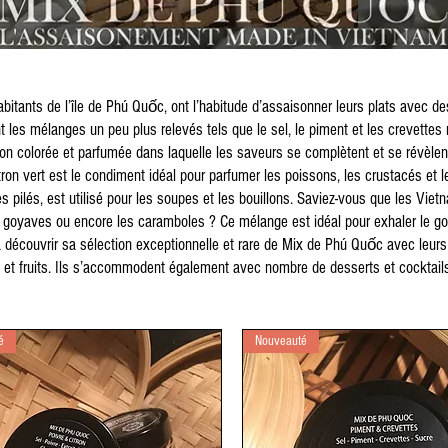
itants de l’île de Phú Quốc, ont l’habitude d’assaisonner leurs plats avec de
nt les mélanges un peu plus relevés tels que le sel, le piment et les crevettes 
 colorée et parfumée dans laquelle les saveurs se complètent et se révèlen
tron vert est le condiment idéal pour parfumer les poissons, les crustacés et 
 pilés, est utilisé pour les soupes et les bouillons. Saviez-vous que les Vietn
s goyaves ou encore les caramboles ? Ce mélange est idéal pour exhaler le goû
à découvrir sa sélection exceptionnelle et rare de Mix de Phú Quốc avec le
 et fruits. Ils s’accommodent également avec nombre de desserts et cocktail
é
Nouveauté