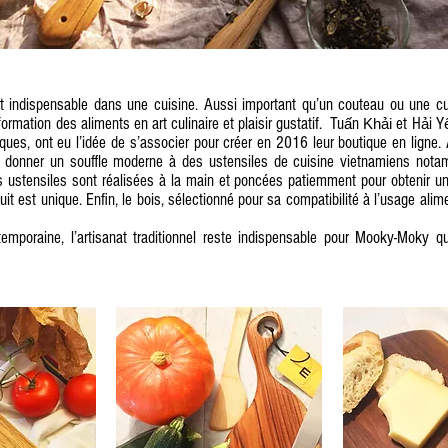
 indispensable dans une cuisine. Aussi important qu’un couteau ou une cu
ormation des aliments en art culinaire et plaisir gustatif. Tu
n
et H
i Y
ấ
Khải
ả
ues, ont eu l’idée de s’associer pour créer en 2016 leur boutique en ligne. A 
 su donner un souffle moderne à des ustensiles de cuisine vietnamiens not
 ustensiles sont réalisées à la main et poncées patiemment pour obtenir un
 est unique. Enfin, le bois, sélectionné pour sa compatibilité à l’usage aliment
ntemporaine, l’artisanat traditionnel reste indispensable pour Mooky-Moky