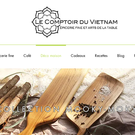
Touchez les articles pour en sa
plus
cerie fine
Café
Déco maison
Cadeaux
Recettes
Blog
___________
À propos
COLLECTION MOOKY-MOK