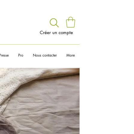
voir
Créer un compte
Presse
Pro
Nous contacter
More
__________________
Y