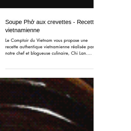
Soupe Phở aux crevettes - Recette
vietnamienne
Le Comptoir du Vietnam vous propose une
recette authentique vietnamienne réalisée par
notre chef et blogueuse culinaire, Chi Lan.
Inspirée des recettes de sa mère, elle avoue
prendre souvent la liberté de simplifier leur
élaboration sans pour autant oublier de
respecter les principales caractéristiques :
finesse, légèreté, générosité, saveur et
authenticité. Chi Lan a pris soin de recenser
également pour vous, un lexique dans la
rubrique « Recettes » de notre site, recensant