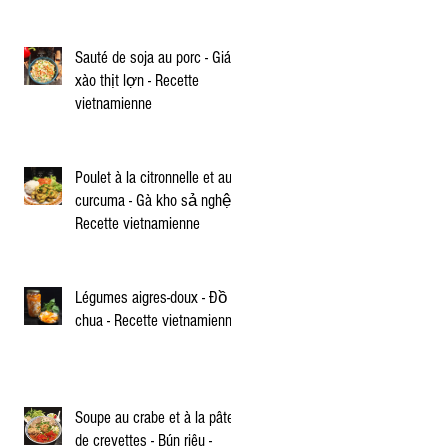
Sauté de soja au porc - Giá
xào thịt lợn - Recette
vietnamienne
Poulet à la citronnelle et au
curcuma - Gà kho sả nghệ -
Recette vietnamienne
Légumes aigres-doux - Đồ
chua - Recette vietnamienne
Soupe au crabe et à la pâte
de crevettes - Bún riêu -