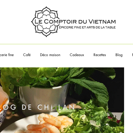
Touchez les articles pour en sa
plus
cerie fine
Café
Déco maison
Cadeaux
Recettes
Blog
BLOG DE CHị LAN -