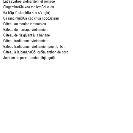
Entrée
Entrée vietnamienne
Fromage
Gingembre
Giá xào thịt lợn
Goi cuon
Gà hấp lá chanh
Gà kho sả nghệ
Gà rang muối
Gà xào chua ngọt
Gâteau
Gâteau au manioc vietnamien
Gâteau de mariage vietnamien
Gâteau de riz gluant à la banane
Gâteau traditionnel vietnamien
Gâteau traditionnel vietnamien pour le Tết
Gâteau à la banane
Gỏi cuốn
Jambon de porc
Jambon de porc - Jambon thịt nguội
us