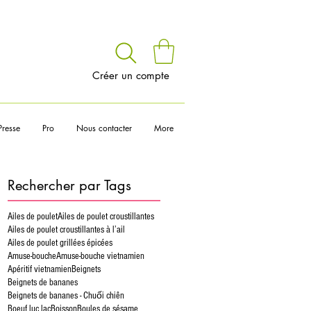
voir
Créer un compte
Presse
Pro
Nous contacter
More
Rechercher par Tags
Ailes de poulet
Ailes de poulet croustillantes
Ailes de poulet croustillantes à l’ail
Ailes de poulet grillées épicées
Amuse-bouche
Amuse-bouche vietnamien
Apéritif vietnamien
Beignets
Beignets de bananes
Beignets de bananes - Chuối chiên
Boeuf luc lac
Boisson
Boules de sésame