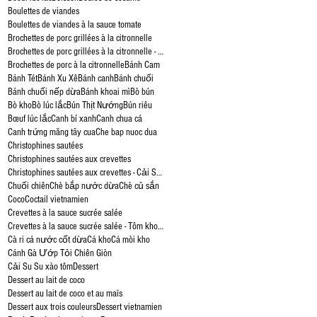
Boulettes de viandes
Boulettes de viandes à la sauce tomate
Brochettes de porc grillées à la citronnelle
Brochettes de porc grillées à la citronnelle - Bún Thịt Nướng
Brochettes de porc à la citronnelle
Bánh Cam
Bánh Tét
Bánh Xu Xê
Bánh canh
Bánh chuối
Bánh chuối nếp dừa
Bánh khoai mì
Bò bún
Bò kho
Bò lúc lắc
Bún Thịt Nướng
Bún riêu
Bœuf lúc lắc
Canh bí xanh
Canh chua cá
Canh trứng măng tây cua
Che bap nuoc dua
Christophines sautées
Christophines sautées aux crevettes
Christophines sautées aux crevettes - Cải Su Su xào tôm
Chuối chiên
Chè bắp nước dừa
Chè củ sắn
Coco
Coctail vietnamien
Crevettes à la sauce sucrée salée
Crevettes à la sauce sucrée salée - Tôm kho tàu
Cà ri cá nước cốt dừa
Cá kho
Cá mòi kho
Cánh Gà Ướp Tỏi Chiên Giòn
Cải Su Su xào tôm
Dessert
Dessert au lait de coco
Dessert au lait de coco et au maïs
Dessert aux trois couleurs
Dessert vietnamien