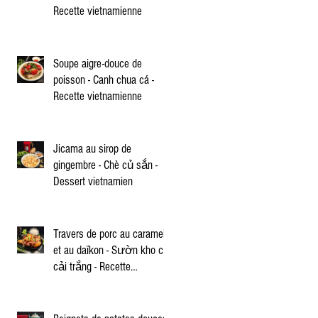
Recette vietnamienne
Soupe aigre-douce de
poisson - Canh chua cá -
Recette vietnamienne
Jicama au sirop de
gingembre - Chè củ sắn -
Dessert vietnamien
Travers de porc au caramel
et au daïkon - Sườn kho củ
cải trắng - Recette
vietnamienne