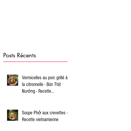
Posts Récents
Vermicelles au porc grillé à
la citronnelle - Bún Thịt
Nướng - Recette
vietnamienne
Soupe Phở aux crevettes -
Recette vietnamienne