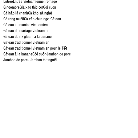
Entrée
Entrée vietnamienne
Fromage
Gingembre
Giá xào thịt lợn
Goi cuon
e
Gà hấp lá chanh
Gà kho sả nghệ
Gà rang muối
Gà xào chua ngọt
Gâteau
Gâteau au manioc vietnamien
Gâteau de mariage vietnamien
Gâteau de riz gluant à la banane
Gâteau traditionnel vietnamien
Gâteau traditionnel vietnamien pour le Tết
Gâteau à la banane
Gỏi cuốn
Jambon de porc
Jambon de porc - Jambon thịt nguội