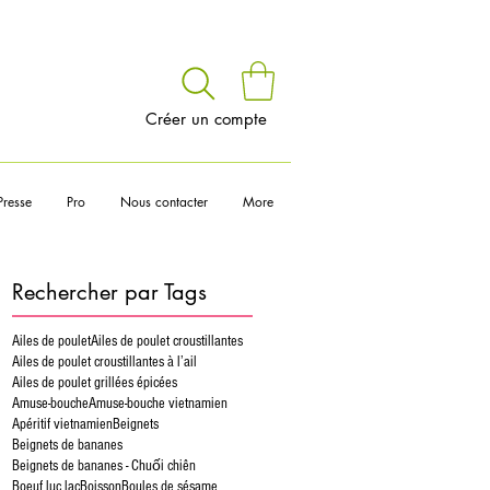
voir
Créer un compte
Presse
Pro
Nous contacter
More
Rechercher par Tags
Ailes de poulet
Ailes de poulet croustillantes
Ailes de poulet croustillantes à l’ail
Ailes de poulet grillées épicées
Amuse-bouche
Amuse-bouche vietnamien
Apéritif vietnamien
Beignets
Beignets de bananes
Beignets de bananes - Chuối chiên
Boeuf luc lac
Boisson
Boules de sésame