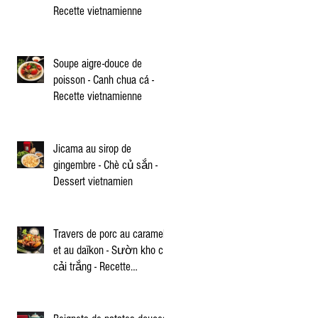
Recette vietnamienne
Soupe aigre-douce de
poisson - Canh chua cá -
Recette vietnamienne
Jicama au sirop de
gingembre - Chè củ sắn -
Dessert vietnamien
Travers de porc au caramel
et au daïkon - Sườn kho củ
cải trắng - Recette
vietnamienne