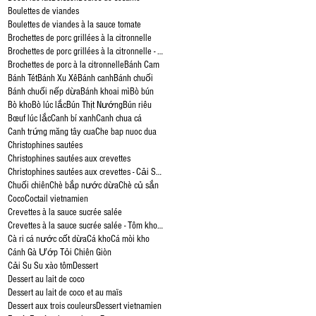
Boulettes de viandes
Boulettes de viandes à la sauce tomate
Brochettes de porc grillées à la citronnelle
Brochettes de porc grillées à la citronnelle - Bún Thịt Nướng
Brochettes de porc à la citronnelle
Bánh Cam
Bánh Tét
Bánh Xu Xê
Bánh canh
Bánh chuối
Bánh chuối nếp dừa
Bánh khoai mì
Bò bún
Bò kho
Bò lúc lắc
Bún Thịt Nướng
Bún riêu
Bœuf lúc lắc
Canh bí xanh
Canh chua cá
Canh trứng măng tây cua
Che bap nuoc dua
Christophines sautées
en
Christophines sautées aux crevettes
Christophines sautées aux crevettes - Cải Su Su xào tôm
Chuối chiên
Chè bắp nước dừa
Chè củ sắn
Coco
Coctail vietnamien
Crevettes à la sauce sucrée salée
Crevettes à la sauce sucrée salée - Tôm kho tàu
Cà ri cá nước cốt dừa
Cá kho
Cá mòi kho
Cánh Gà Ướp Tỏi Chiên Giòn
Cải Su Su xào tôm
Dessert
Dessert au lait de coco
Dessert au lait de coco et au maïs
Dessert aux trois couleurs
Dessert vietnamien