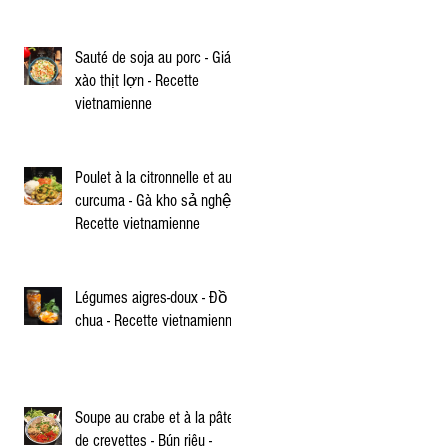
Sauté de soja au porc - Giá
xào thịt lợn - Recette
vietnamienne
Poulet à la citronnelle et au
curcuma - Gà kho sả nghệ -
Recette vietnamienne
Légumes aigres-doux - Đồ
chua - Recette vietnamienne
Soupe au crabe et à la pâte
de crevettes - Bún riêu -