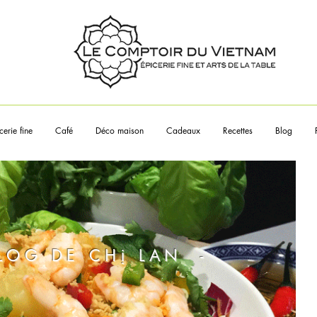
Touchez les articles pour en sa
plus
cerie fine
Café
Déco maison
Cadeaux
Recettes
Blog
BLOG DE CHị LAN -