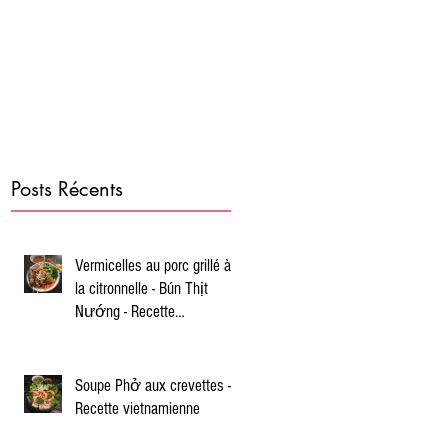
Posts Récents
Vermicelles au porc grillé à
la citronnelle - Bún Thịt
Nướng - Recette
vietnamienne
Soupe Phở aux crevettes -
Recette vietnamienne