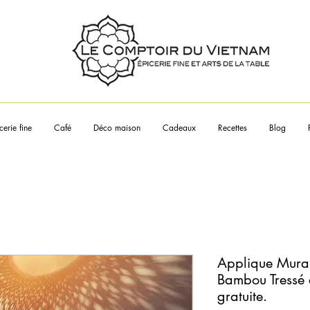
Touchez les articles pour en sa
plus
cerie fine
Café
Déco maison
Cadeaux
Recettes
Blog
Applique Mural
Bambou Tressé e
gratuite.