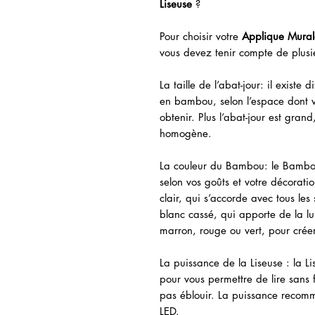
Liseuse
?
Pour choisir votre
Applique Mural
vous devez tenir compte de plusie
La taille de l’abat-jour: il existe 
en bambou, selon l’espace dont v
obtenir. Plus l’abat-jour est grand
homogène.
La couleur du Bambou: le Bambou 
selon vos goûts et votre décorat
clair, qui s’accorde avec tous le
blanc cassé, qui apporte de la lu
marron, rouge ou vert, pour crée
La puissance de la Liseuse : la L
pour vous permettre de lire sans 
pas éblouir. La puissance reco
LED.