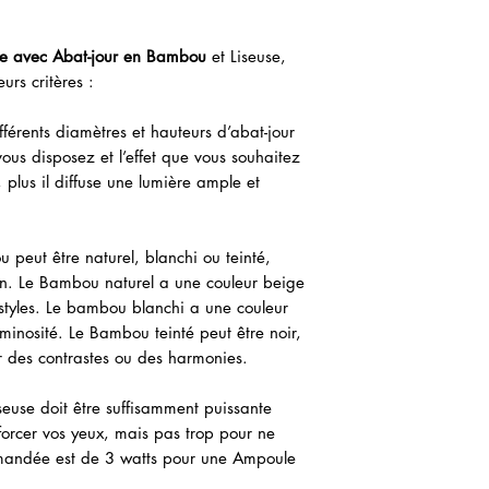
e avec Abat-jour en Bambou
et Liseuse,
urs critères :
différents diamètres et hauteurs d’abat-jour
ous disposez et l’effet que vous souhaitez
, plus il diffuse une lumière ample et
peut être naturel, blanchi ou teinté,
ion. Le Bambou naturel a une couleur beige
s styles. Le bambou blanchi a une couleur
minosité. Le Bambou teinté peut être noir,
r des contrastes ou des harmonies.
iseuse doit être suffisamment puissante
forcer vos yeux, mais pas trop pour ne
mmandée est de 3 watts pour une Ampoule