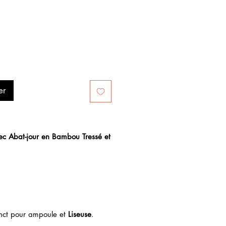
er
ec Abat-jour en Bambou Tressé et
tinct pour ampoule et
Liseuse
.