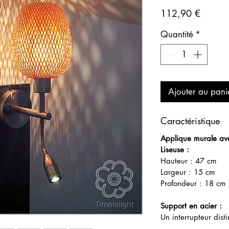
Prix
112,90 €
Quantité
*
Ajouter au pani
Caractéristique
Applique murale av
Liseuse :
Hauteur : 47 cm
Largeur : 15 cm
Profondeur : 18 cm
Support en acier :
Un interrupteur dis