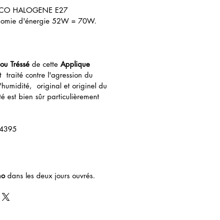
CO HALOGENE E27
onomie d'énergie 52W = 70W.
bou
Tréssé
de cette
Applique
 traité contre l'agression du
 l'humidité, original et originel du
é est bien sûr particulièrement
24395
mo
dans les deux jours ouvrés.