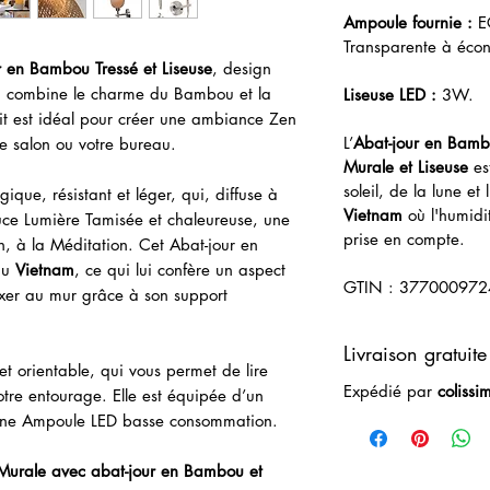
Ampoule fournie :
E
Transparente à éc
 en Bambou Tressé et Liseuse
, design
i combine le charme du Bambou et la
Liseuse LED :
3W.
uit est idéal pour créer une ambiance Zen
L’
Abat-jour en Bam
e salon ou votre bureau.
Murale et Liseuse
est
soleil, de la lune et
que, résistant et léger, qui, diffuse à
Vietnam
où l'humidit
uce Lumière Tamisée et chaleureuse, une
prise en compte.
, à la Méditation. Cet Abat-jour en
au
Vietnam
, ce qui lui confère un aspect
GTIN : 37700097
fixer au mur grâce à son support
Livraison gratuite
et orientable, qui vous permet de lire
Expédié par
colissi
tre entourage. Elle est équipée d’un
’une Ampoule LED basse consommation.
Murale avec abat-jour en Bambou et