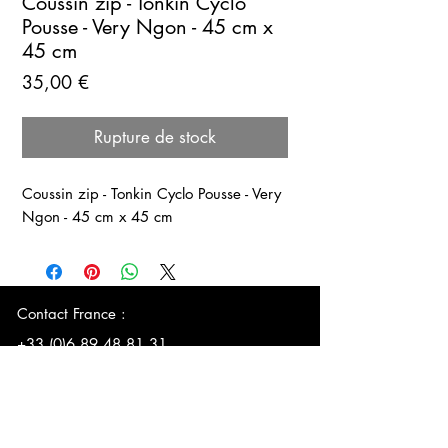
Coussin zip - Tonkin Cyclo
Pousse - Very Ngon - 45 cm x
45 cm
Prix
35,00 €
Rupture de stock
Coussin zip - Tonkin Cyclo Pousse - Very
Ngon - 45 cm x 45 cm
Contact France :
+33 (0)6
89 48 81 31
E-mail :
lecomptoirduvietnam@outlook.com
Le Comptoir du Vietnam &
Time is Light