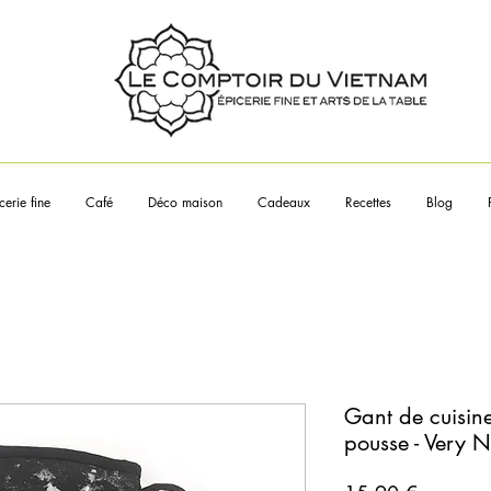
Touchez les articles pour en sa
plus
cerie fine
Café
Déco maison
Cadeaux
Recettes
Blog
Gant de cuisine
pousse - Very 