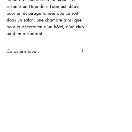
suspension Hirondelle Loan est idéale
pour un éclairage tamisé que ce soit
dans un salon, une chambre ainsi que
pour la décoration d’un hôtel, d’un club
ou d’un restaurant.
Caractéristique :
Hauteur de la lanterne 45 cm, diamètre
27 cm.
Câble électrique 120 cm avec
variateur d’intensité lumineuse
.
Ampoule fournie
: E27 à incandescence
Contact France :
rétro vintage 36 - 40 W.
+33 (0)6
89 48 81 31
GTIN : 3770009724364
E-mail :
lecomptoirduvietnam@outlook.com
Le Comptoir du Vietnam &
Time is Light
partenaires officiels.