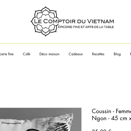
Touchez les articles pour en sa
plus
cerie fine
Café
Déco maison
Cadeaux
Recettes
Blog
Coussin - Femm
Ngon - 45 cm 