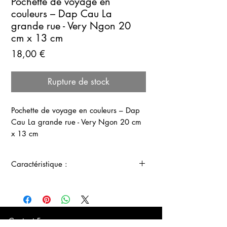
Pochette de voyage en
couleurs – Dap Cau La
grande rue - Very Ngon 20
cm x 13 cm
Prix
18,00 €
Rupture de stock
Pochette de voyage en couleurs – Dap
Cau La grande rue - Very Ngon 20 cm
x 13 cm
Caractéristique :
Lorsque vous songez à partir en
vacances ou lorsque vous devez
effectuer un déplacement professionnel,
vous avez forcément besoin de vos
Contact France :