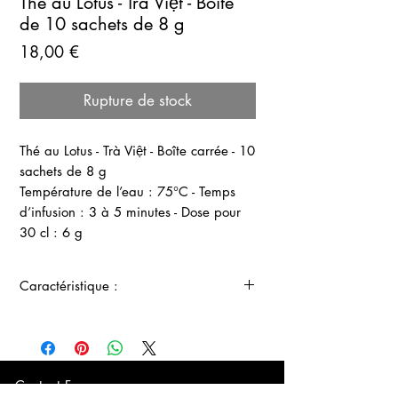
Thé au Lotus - Trà Việt - Boîte
de 10 sachets de 8 g
Prix
18,00 €
Rupture de stock
Thé au Lotus - Trà Việt - Boîte carrée - 10
sachets de 8 g
Température de l’eau : 75°C - Temps
d’infusion : 3 à 5 minutes - Dose pour
30 cl : 6 g
Caractéristique :
Le thé vert au Lotus est issu de Bảo Lộc,
ville de la province de Lâm Đồng dans
la région des Hautes Terres Centrales
du Vietnam. Ce thé est cultivé à une
Contact France :
altitude de 900 - 1.100m par rapport