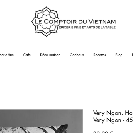
Touchez les articles pour en sa
plus
cerie fine
Café
Déco maison
Cadeaux
Recettes
Blog
Very Ngon. Hou
Very Ngon - 4