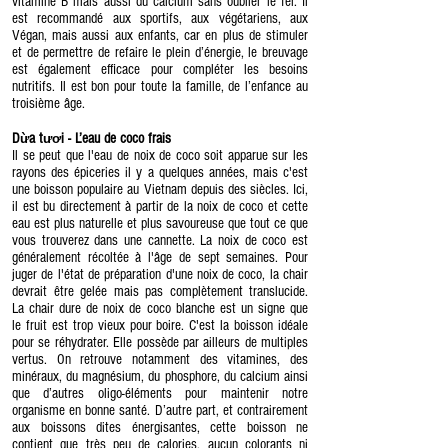
vitamine B mais aussi du calcium sans oublier le fer. Il
est recommandé aux sportifs, aux végétariens, aux
Végan, mais aussi aux enfants, car en plus de stimuler
et de permettre de refaire le plein d’énergie, le breuvage
est également efficace pour compléter les besoins
nutritifs. Il est bon pour toute la famille, de l’enfance au
troisième âge.
D
a t
i - L’eau de coco frais
ừ
ươ
Il se peut que l'eau de noix de coco soit apparue sur les
rayons des épiceries il y a quelques années, mais c'est
une boisson populaire au Vietnam depuis des siècles. Ici,
il est bu directement à partir de la noix de coco et cette
eau est plus naturelle et plus savoureuse que tout ce que
vous trouverez dans une cannette. La noix de coco est
généralement récoltée à l'âge de sept semaines. Pour
juger de l'état de préparation d'une noix de coco, la chair
devrait être gelée mais pas complètement translucide.
La chair dure de noix de coco blanche est un signe que
le fruit est trop vieux pour boire. C'est la boisson idéale
pour se réhydrater. Elle possède par ailleurs de multiples
vertus. On retrouve notamment des vitamines, des
minéraux, du magnésium, du phosphore, du calcium ainsi
que d’autres oligo-éléments pour maintenir notre
organisme en bonne santé. D’autre part, et contrairement
aux boissons dites énergisantes, cette boisson ne
contient que très peu de calories, aucun colorants ni