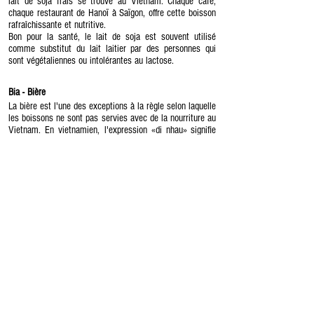
lait de soja frais se trouve au Vietnam. Chaque café,
chaque restaurant de Hanoï à Saïgon, offre cette boisson
rafraîchissante et nutritive.
Bon pour la santé, le lait de soja est souvent utilisé
comme substitut du lait laitier par des personnes qui
sont végétaliennes ou intolérantes au lactose.
Bia - Bière
La bière est l'une des exceptions à la règle selon laquelle
les boissons ne sont pas servies avec de la nourriture au
Vietnam. En vietnamien, l'expression «di nhau» signifie
«aller boire». Mais le terme se réfère à beaucoup plus
que juste les boissons. Il y a toute une gamme de tapas
qui accompagnent l’apéritif vietnamien, comme des
crevettes grillées au piment et au sel, des palourdes
cuites à la citronnelle ou des mangues vertes. Vous
trouverez de nombreuses bières locales mais les plus
connues sont le Saïgon rouge ou le Saïgon vert élaborées
dans le Sud. Dans la région centrale, les bières locales
sont Huda (le nom combine les mots Hue, l'ancienne
capitale impériale du Vietnam et le Danemark), et Bia La
Rue, une bière légèrement plus amère qui serait issue
d'une recette française.