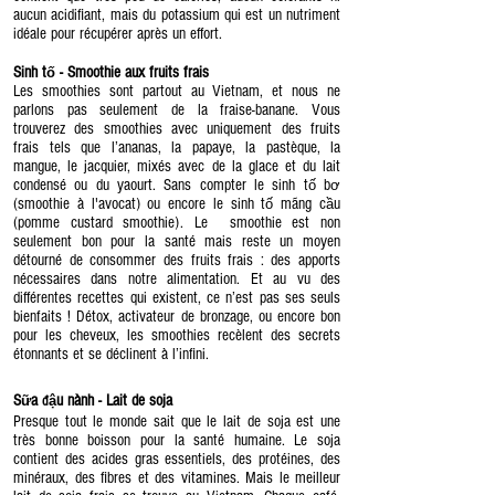
aucun acidifiant, mais du potassium qui est un nutriment
idéale pour récupérer après un effort.
Sinh t
- Smoothie aux fruits frais
ố
Les smoothies sont partout au Vietnam, et nous ne
parlons pas seulement de la fraise-banane. Vous
trouverez des smoothies avec uniquement des fruits
frais tels que l’ananas, la papaye, la pastèque, la
mangue, le jacquier, mixés avec de la glace et du lait
condensé ou du yaourt. Sans compter le sinh t
b
ố
ơ
(smoothie à l'avocat) ou encore le sinh t
mãng c
u
ố
ầ
(pomme custard smoothie). Le smoothie est non
seulement bon pour la santé mais reste un moyen
détourné de consommer des fruits frais : des apports
nécessaires dans notre alimentation. Et au vu des
différentes recettes qui existent, ce n’est pas ses seuls
bienfaits ! Détox, activateur de bronzage, ou encore bon
pour les cheveux, les smoothies recèlent des secrets
étonnants et se déclinent à l’infini.
S
a
u nành - Lait de soja
ữ
đậ
Presque tout le monde sait que le lait de soja est une
très bonne boisson pour la santé humaine. Le soja
contient des acides gras essentiels, des protéines, des
minéraux, des fibres et des vitamines. Mais le meilleur