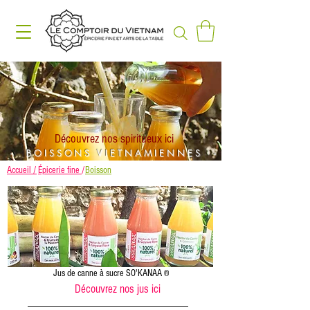
Découvrez nos spiritueux ici
- BOISSONS VIETNAMIENNES -
Accueil /
Épicerie fine
/
Boisson
Jus de canne à sucre SO'KANAA
®
Découvrez nos jus ici
_____________________________