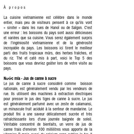
À propos
La cuisine vietnamienne est célèbre dans le monde
entier, mais peu de visiteurs pensent à ce qu'ils vont
« siroter » dans les rues de Hanoï ou de Saïgon. C'est
une erreur : les boissons du pays sont aussi délicieuses
et variées que sa cuisine. Vous serez également surpris
de l'ingéniosité vietnamienne et de la générosité
incroyable du pays. Les boissons ici tirent le meilleur
parti des fruits tropicaux mûrs, des herbes fraîches, et
du riz. Thé et café mis à part, voici le Top 5 des
boissons que vous devriez goûter lors de votre visite au
pays.
N
c mía - Jus de canne à sucre
ướ
Le jus de canne à sucre considéré comme boisson
nationale, est généralement vendu par les vendeurs de
rue. Ils utilisent des machines à extraction électriques
pour presser le jus des tiges de canne à sucre. Le jus
est généralement parfumé avec un zeste de calamansi,
un minuscule fruit acidulé à la senteur de mandarine. Le
produit fini a une saveur délicatement sucrée et très
rafraîchissante lors d'une journée baignée de soleil.
Véritable concentré de bienfaits, un verre de jus de
canne frais d'environ 100 millilitres vous apporte de la