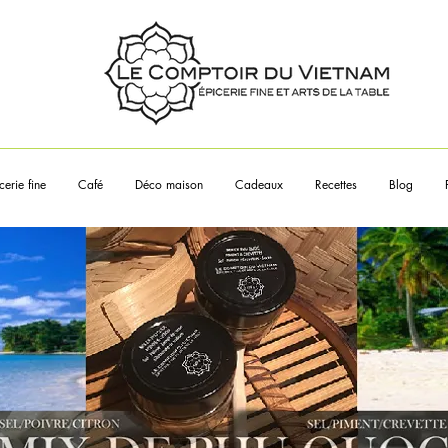
Touchez les articles pour en sa
plus
cerie fine
Café
Déco maison
Cadeaux
Recettes
Blog
___________________
propos