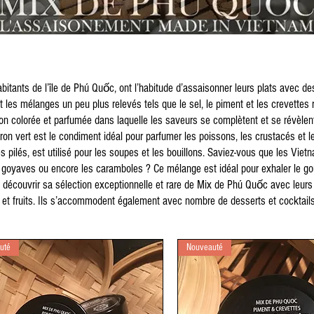
tants de l’île de Phú Quốc, ont l’habitude d’assaisonner leurs plats avec de
nt les mélanges un peu plus relevés tels que le sel, le piment et les crevettes 
 colorée et parfumée dans laquelle les saveurs se complètent et se révèlen
tron vert est le condiment idéal pour parfumer les poissons, les crustacés et 
 pilés, est utilisé pour les soupes et les bouillons. Saviez-vous que les Vietn
 goyaves ou encore les caramboles ? Ce mélange est idéal pour exhaler le goû
à découvrir sa sélection exceptionnelle et rare de Mix de Phú Quốc avec leu
 et fruits. Ils s’accommodent également avec nombre de desserts et cocktails
uté
Nouveauté