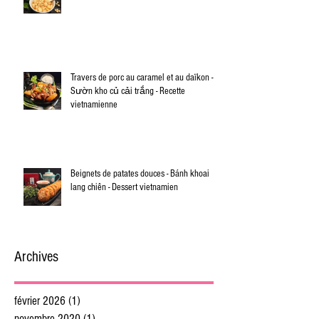
Travers de porc au caramel et au daïkon -
Sườn kho củ cải trắng - Recette
vietnamienne
Beignets de patates douces - Bánh khoai
lang chiên - Dessert vietnamien
Archives
février 2026
(1)
1 post
novembre 2020
(1)
1 post