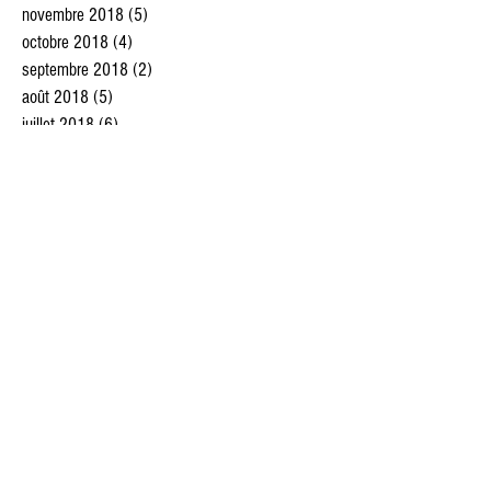
novembre 2018
(5)
5 posts
octobre 2018
(4)
4 posts
septembre 2018
(2)
2 posts
août 2018
(5)
5 posts
juillet 2018
(6)
6 posts
juin 2018
(5)
5 posts
mai 2018
(4)
4 posts
avril 2018
(4)
4 posts
mars 2018
(1)
1 post
février 2018
(2)
2 posts
janvier 2018
(3)
3 posts
décembre 2017
(12)
12 posts
novembre 2017
(7)
7 posts
octobre 2017
(3)
3 posts
septembre 2017
(3)
3 posts
août 2017
(4)
4 posts
Rechercher par Tags