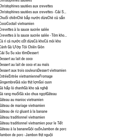
Christophines sautées
Christophines sautées aux crevettes
Christophines sautées aux crevettes - Cải Su Su xào tôm
Chuối chiên
Chè bắp nước dừa
Chè củ sắn
Coco
Coctail vietnamien
Crevettes à la sauce sucrée salée
Crevettes à la sauce sucrée salée - Tôm kho tàu
Cà ri cá nước cốt dừa
Cá kho
Cá mòi kho
Cánh Gà Ướp Tỏi Chiên Giòn
Cải Su Su xào tôm
Dessert
Dessert au lait de coco
Dessert au lait de coco et au maïs
Dessert aux trois couleurs
Dessert vietnamien
Entrée
Entrée vietnamienne
Fromage
Gingembre
Giá xào thịt lợn
Goi cuon
Gà hấp lá chanh
Gà kho sả nghệ
Gà rang muối
Gà xào chua ngọt
Gâteau
Gâteau au manioc vietnamien
Gâteau de mariage vietnamien
Gâteau de riz gluant à la banane
Gâteau traditionnel vietnamien
Gâteau traditionnel vietnamien pour le Tết
Gâteau à la banane
Gỏi cuốn
Jambon de porc
Jambon de porc - Jambon thịt nguội