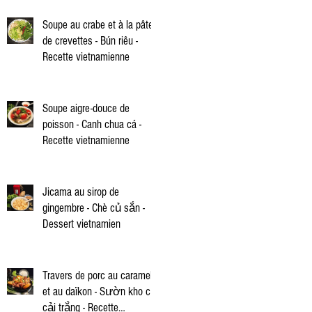
Soupe au crabe et à la pâte
de crevettes - Bún riêu -
Recette vietnamienne
Soupe aigre-douce de
poisson - Canh chua cá -
Recette vietnamienne
Jicama au sirop de
gingembre - Chè củ sắn -
Dessert vietnamien
Travers de porc au caramel
et au daïkon - Sườn kho củ
cải trắng - Recette