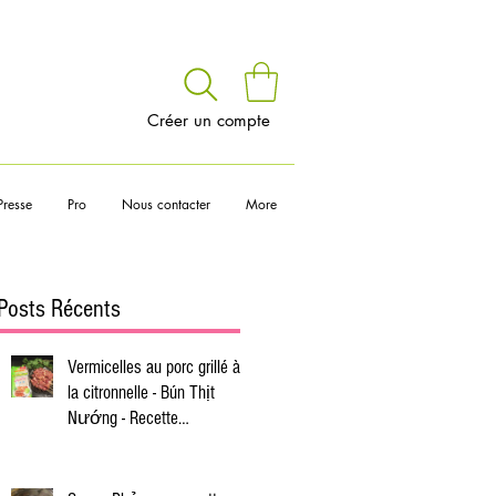
voir
Créer un compte
Presse
Pro
Nous contacter
More
Posts Récents
Vermicelles au porc grillé à
la citronnelle - Bún Thịt
Nướng - Recette
vietnamienne