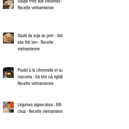
Soupe Phở aux crevettes -
Recette vietnamienne
Sauté de soja au porc - Giá
xào thịt lợn - Recette
vietnamienne
Poulet à la citronnelle et au
curcuma - Gà kho sả nghệ -
Recette vietnamienne
Légumes aigres-doux - Đồ
chua - Recette vietnamienne