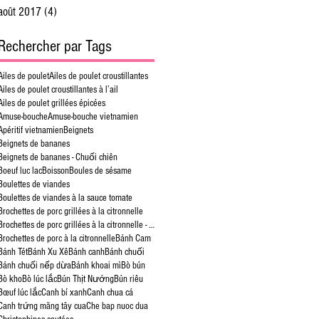
août 2017
(4)
4 posts
Rechercher par Tags
Ailes de poulet
Ailes de poulet croustillantes
Ailes de poulet croustillantes à l’ail
Ailes de poulet grillées épicées
Amuse-bouche
Amuse-bouche vietnamien
Apéritif vietnamien
Beignets
Beignets de bananes
Beignets de bananes - Chuối chiên
Boeuf luc lac
Boisson
Boules de sésame
Boulettes de viandes
Boulettes de viandes à la sauce tomate
Brochettes de porc grillées à la citronnelle
Brochettes de porc grillées à la citronnelle - Bún Thịt Nướng
Brochettes de porc à la citronnelle
Bánh Cam
Bánh Tét
Bánh Xu Xê
Bánh canh
Bánh chuối
Bánh chuối nếp dừa
Bánh khoai mì
Bò bún
Bò kho
Bò lúc lắc
Bún Thịt Nướng
Bún riêu
Bœuf lúc lắc
Canh bí xanh
Canh chua cá
Canh trứng măng tây cua
Che bap nuoc dua