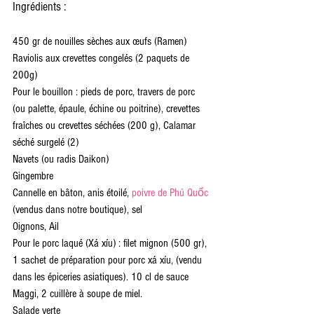
Ingrédients :
450 gr de nouilles sèches aux œufs (Ramen)
Raviolis aux crevettes congelés (2 paquets de 
200g)
Pour le bouillon : pieds de porc, travers de porc 
(ou palette, épaule, échine ou poitrine), crevettes 
fraîches ou crevettes séchées (200 g), Calamar 
séché surgelé (2)
Navets (ou radis Daikon)
Gingembre
Cannelle en bâton, anis étoilé,
 poivre de Phú Quốc
(vendus dans notre boutique), sel
Oignons, Ail
Pour le porc laqué (Xá xíu) : filet mignon (500 gr), 
1 sachet de préparation pour porc xá xíu, (vendu 
dans les épiceries asiatiques). 10 cl de sauce 
Maggi, 2 cuillère à soupe de miel.
Salade verte