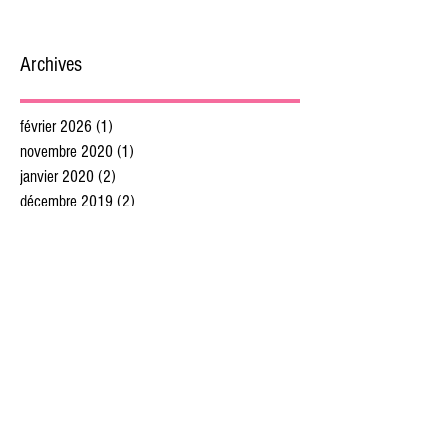
Archives
février 2026
(1)
1 post
novembre 2020
(1)
1 post
janvier 2020
(2)
2 posts
décembre 2019
(2)
2 posts
novembre 2019
(1)
1 post
octobre 2019
(3)
3 posts
septembre 2019
(4)
4 posts
juillet 2019
(4)
4 posts
juin 2019
(5)
5 posts
mai 2019
(5)
5 posts
avril 2019
(4)
4 posts
mars 2019
(5)
5 posts
février 2019
(4)
4 posts