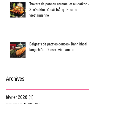
Travers de porc au caramel et au daïkon -
Sườn kho củ cải trắng - Recette
vietnamienne
Beignets de patates douces - Bánh khoai
lang chiên - Dessert vietnamien
Archives
février 2026
(1)
1 post
novembre 2020
(1)
1 post
janvier 2020
(2)
2 posts
décembre 2019
(2)
2 posts
novembre 2019
(1)
1 post